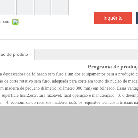
Inquérito
ar com:
ção do produto
Programa de produç
 descascadora de folheado sem fuso é um dos equipamentos para a produção 
ão de corte rotativo sem fuso, adequada para corte em torno do núcleo de made
em madeira de pequeno diâmetro (diâmetro 300 mm) em folheado. Essas vantag
 superfície lisa;2,estrutura razoável, fácil operação e manutenção; 3, o dese
a; 4, economizando recursos madeireiros.5, os requisitos técnicos artificiais 