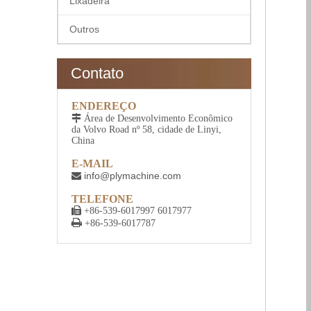
Lixadeira
Outros
Contato
ENDEREÇO

Área de Desenvolvimento Econômico
da Volvo Road nº 58, cidade de Linyi,
China
E-MAIL
info@plymachine.com

TELEFONE

+86-539-6017997 6017977

+86-539-6017787