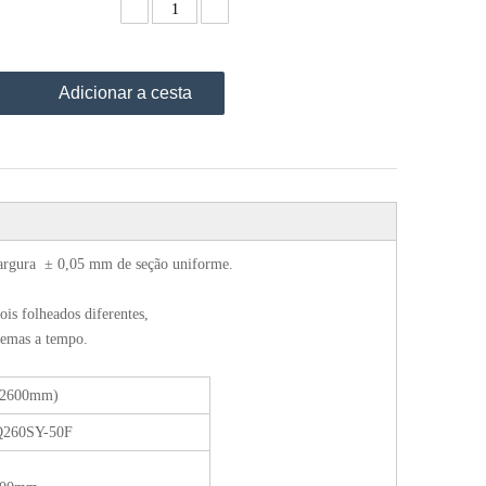
Adicionar a cesta
;largura ± 0,05 mm de seção uniforme.
ois folheados diferentes,
blemas a tempo.
(2600mm)
60SY-50F