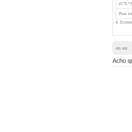
(C*L*
Peso tot
6. Econom
em um:
Acho q