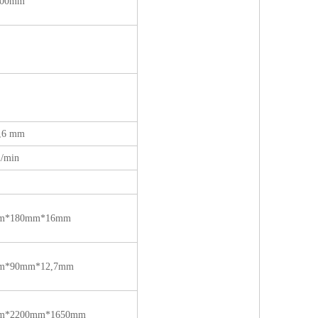
600mm
3,6 mm
/min
m*180mm*16mm
m*90mm*12,7mm
m*2200mm*1650mm