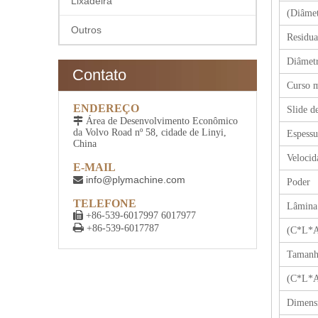
Lixadeira
(Diâme
Outros
Residu
Diâmet
Contato
Curso 
ENDEREÇO
Slide d

Área de Desenvolvimento Econômico
da Volvo Road nº 58, cidade de Linyi,
Espessu
China
Velocid
E-MAIL
info@plymachine.com

Poder
TELEFONE
Lâmina 

+86-539-6017997 6017977

+86-539-6017787
(C*L*
Tamanh
(C*L*
Dimens