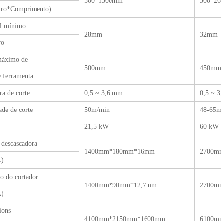
500*1300mm
500*2
tro*Comprimento)
al mínimo
28mm
32mm
ro
máximo de
500mm
450mm
e ferramenta
ra de corte
0,5 ~ 3,6 mm
0,5 ~ 
ade de corte
50m/min
48-65m
21,5 kW
60 kW
descascadora
1400mm*180mm*16mm
2700m
A)
o do cortador
1400mm*90mm*12,7mm
2700m
A)
ions
4100mm*2150mm*1600mm
6100m