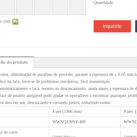
Quantidade:
ar com:
Inquérito
ção do produto
motor, alimentação de parafuso de precisão, garante a espessura de ± 0,05 mm
lico na faca, livre-se de problemas mecânicos, fácil manutenção.
automaticamente a faca, mesmo no descascamento, ainda ajuste a espessura de d
rface de usuário amigável pode ajudar os operadores a encontrar quaisquer pro
ura dois em um, descascando e cortando juntos, reduzindo custos
4 pés (1300 mm)
8 pés 
WWXQ130SY-40F
WWXQ2
o de corte