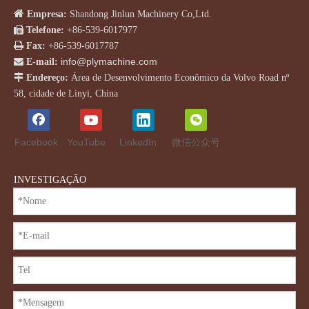

Empresa:
Shandong Jinlun Machinery Co,Ltd.

Telefone:
+86-539-6017977

Fax:
+86-539-6017787
info@plymachine.com

E-mail:

Endereço:
Área de Desenvolvimento Econômico da Volvo Road nº
58, cidade de Linyi, China
Facebook
YouTube
LinkedIn
微信公众号
INVESTIGAÇÃO