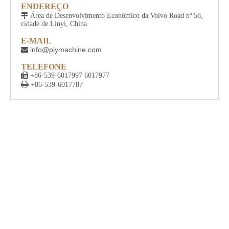
ENDEREÇO

Área de Desenvolvimento Econômico da Volvo Road nº 58,
cidade de Linyi, China
E-MAIL
info@plymachine.com

TELEFONE

+86-539-6017997 6017977

+86-539-6017787