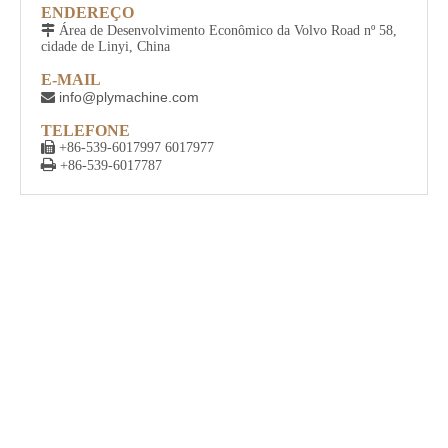
ENDEREÇO

Área de Desenvolvimento Econômico da Volvo Road nº 58,
cidade de Linyi, China
E-MAIL
info@plymachine.com

TELEFONE

+86-539-6017997 6017977

+86-539-6017787