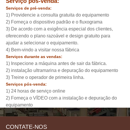
Serviço pós-venda:
Serviços de pré-venda:
1) Providencie a consulta gratuita do equipamento
2) Forneça o dispositivo padrão e o fluxograma
3) De acordo com a exigência especial dos clientes,
oferecendo o plano razoável e design gratuito para
ajudar a selecionar o equipamento.
4) Bem-vindo a visitar nossa fábrica
Serviços durante as vendas:
1) Inspecione a máquina antes de sair da fábrica.
2) instalação ultramarina e depuração do equipamento
3) Treine o operador de primeira linha.
Serviços pós-venda:
1) 24 horas de serviço online
2) Forneça o VÍDEO com a instalação e depuração do
equipamento
3) Fornecer troca técnica
4) serviço porta a porta é possível
Contatos:
CONTATE-NOS