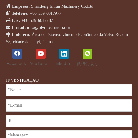
Nós somos o fabricante da máquina de compensado da

Empresa:
Shandong Jinlun Machinery Co,Ltd.
China. Todos os nossos produtos têm aprovação CE e

Telefone:
+86-539-6017977
estão disponíveis projetos especiais de acordo com a

Fax:
+86-539-6017787
necessidade do cliente.
info@plymachine.com

E-mail:
Mais detalhes entre em contato conosco.

Endereço:
Área de Desenvolvimento Econômico da Volvo Road nº
58, cidade de Linyi, China
em um:
Facebook
YouTube
LinkedIn
微信公众号
sob um:
INVESTIGAÇÃO