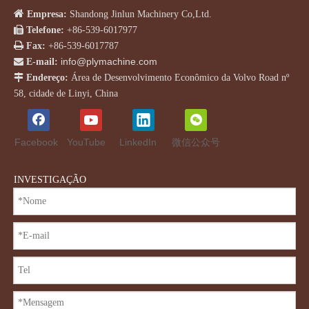

Empresa:
Shandong Jinlun Machinery Co,Ltd.

Telefone:
+86-539-6017977

Fax:
+86-539-6017787
info@plymachine.com

E-mail:

Endereço:
Área de Desenvolvimento Econômico da Volvo Road nº
58, cidade de Linyi, China
Facebook
YouTube
LinkedIn
微信公众号
INVESTIGAÇÃO