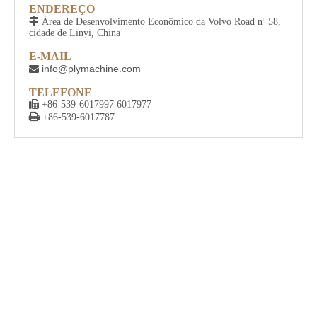
ENDEREÇO

Área de Desenvolvimento Econômico da Volvo Road nº 58,
cidade de Linyi, China
E-MAIL
info@plymachine.com

TELEFONE

+86-539-6017997 6017977

+86-539-6017787