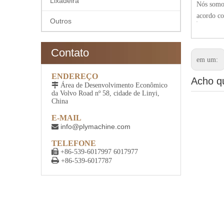
Lixadeira
Nós somos
acordo co
Outros
Contato
em um:
ENDEREÇO
Acho q

Área de Desenvolvimento Econômico
da Volvo Road nº 58, cidade de Linyi,
China
E-MAIL
info@plymachine.com

TELEFONE

+86-539-6017997 6017977

+86-539-6017787