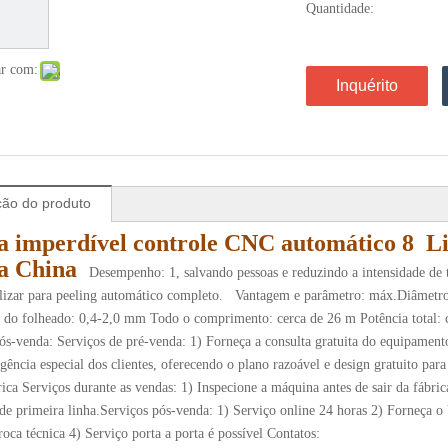
Quantidade:
ar com:
Inquérito
ção do produto
a imperdível controle CNC automático 8 Li
a China
Desempenho: 1, salvando pessoas e reduzindo a intensidade de t
alizar para peeling automático completo. Vantagem e parâmetro: máx.Diâme
 do folheado: 0,4-2,0 mm Todo o comprimento: cerca de 26 m Potência total
ós-venda: Serviços de pré-venda: 1) Forneça a consulta gratuita do equipament
gência especial dos clientes, oferecendo o plano razoável e design gratuito par
rica Serviços durante as vendas: 1) Inspecione a máquina antes de sair da fábri
de primeira linha.Serviços pós-venda: 1) Serviço online 24 horas 2) Forneça
roca técnica 4) Serviço porta a porta é possível Contatos: