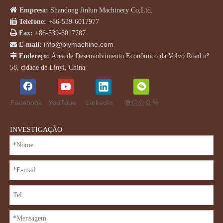

Empresa:
Shandong Jinlun Machinery Co,Ltd.

Telefone:
+86-539-6017977

Fax:
+86-539-6017787
info@plymachine.com

E-mail:

Endereço:
Área de Desenvolvimento Econômico da Volvo Road nº
58, cidade de Linyi, China
Facebook
YouTube
LinkedIn
微信公众号
INVESTIGAÇÃO