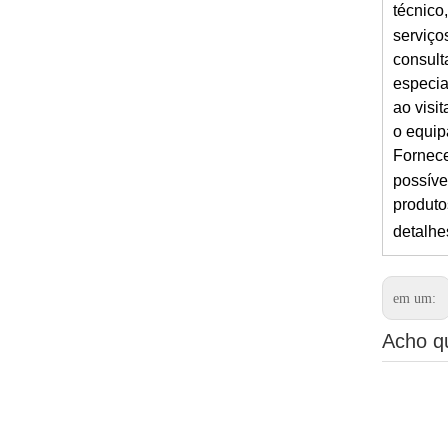
técnico
serviço
consult
especia
ao visit
o equip
Fornece
possív
produto
detalhe
em um:
Acho q