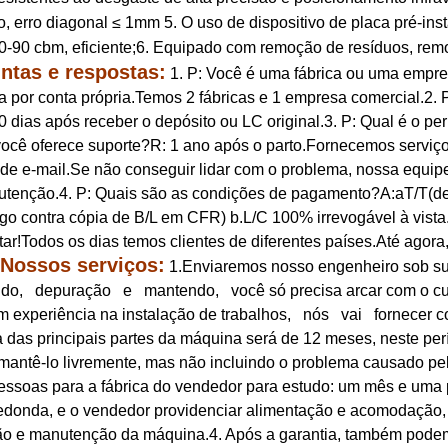
o, erro diagonal ≤ 1mm 5. O uso de dispositivo de placa pré-i
80-90 cbm, eficiente;6. Equipado com remoção de resíduos, rem
ntas e respostas:
1. P: Você é uma fábrica ou uma empre
 por conta própria.Temos 2 fábricas e 1 empresa comercial.2.
0 dias após receber o depósito ou LC original.3. P: Qual é o p
ocê oferece suporte?R: 1 ano após o parto.Fornecemos serviço 
 de e-mail.Se não conseguir lidar com o problema, nossa equipe t
tenção.4. P: Quais são as condições de pagamento?A:aT/T(d
o contra cópia de B/L em CFR) b.L/C 100% irrevogável à vista.
itar!Todos os dias temos clientes de diferentes países.Até agora
Nossos serviços:
1.Enviaremos nosso engenheiro sob s
ndo, depuração e mantendo, você só precisa arcar com o cu
m experiência na instalação de trabalhos, nós vai fornecer c
a das principais partes da máquina será de 12 meses, neste per
mantê-lo livremente, mas não incluindo o problema causado p
essoas para a fábrica do vendedor para estudo: um mês e um
edonda, e o vendedor providenciar alimentação e acomodação, e
o e manutenção da máquina.4. Após a garantia, também podemo