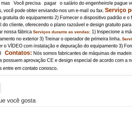
, mas Você precisa pagar o salário do engenheiro!e pague v
Serviço p
s, você pode obter enviando-nos um e-mail ou fax.
a gratuita do equipamento 2) Fornecer o dispositivo padrão e 
l do cliente, oferecendo o plano razoável e design gratuito pa
ar nossa fábrica
1) Inspecione a máq
Serviços durante as vendas:
amento no exterior 3) Treinar o operador de primeira linha.
Serv
r o VÍDEO com instalação e depuração do equipamento 3) Fornec
Contatos:
el
Nós somos fabricantes de máquinas de madei
s possuem aprovação CE e design especial de acordo com a ne
s entre em contato conosco.
ue você gosta