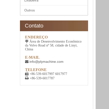
Lixadeira
Outros
Contato
ENDEREÇO

Área de Desenvolvimento Econômico
da Volvo Road nº 58, cidade de Linyi,
China
E-MAIL
info@plymachine.com

TELEFONE

+86-539-6017997 6017977

+86-539-6017787