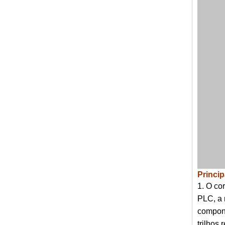
Princip
1. O co
PLC, a 
compone
trilhos