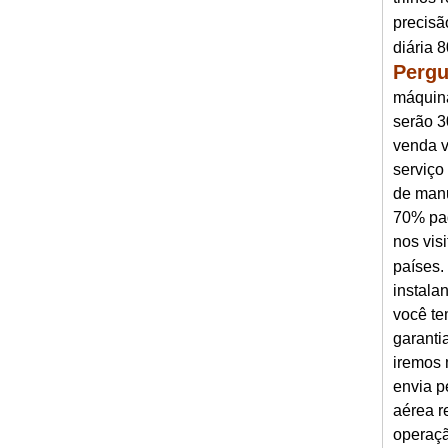
precisã
diária 
Pergu
máquina
serão 3
venda v
serviço
de manu
70% pag
nos vis
países.
instala
você te
garanti
iremos 
envia p
aérea r
operaçã