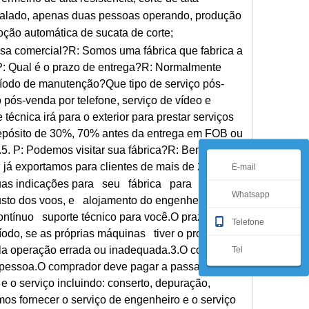
nstalado, apenas duas pessoas operando, produção
oção automática de sucata de corte;
sa comercial?R: Somos uma fábrica que fabrica a
 P: Qual é o prazo de entrega?R: Normalmente
eríodo de manutenção?Que tipo de serviço pós-
pós-venda por telefone, serviço de vídeo e
écnica irá para o exterior para prestar serviços
epósito de 30%, 70% antes da entrega em FOB ou
5. P: Podemos visitar sua fábrica?R: Bem-vindo a
, já exportamos para clientes de mais de 20
E-mail
uas indicações para seu fábrica para
Whatsapp
sto dos voos, e alojamento do engenheiro.2.Se
ontínuo suporte técnico para você.O prazo de
Telefone
íodo, se as próprias máquinas tiver o problema,
ela operação errada ou inadequada.3.O comprador
Tel
a pessoa.O comprador deve pagar a passagem
 o serviço incluindo: conserto, depuração,
s fornecer o serviço de engenheiro e o serviço